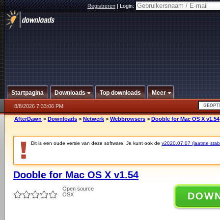
Registreren
|
Login:
Startpagina
Downloads
Top downloads
Meer
8/8/2026 7:33:06 PM
AfterDawn
>
Downloads
>
Netwerk
>
Webbrowsers
>
Dooble for Mac OS X v1.54
Dit is een oude versie van deze software. Je kunt ook de
v2020.07.07 (laatste stabi
Dooble for Mac OS X v1.54
Open source
DOW
OSX