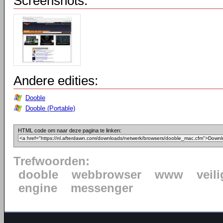
Screenshots:
Andere edities:
Dooble
Dooble (Portable)
HTML code om naar deze pagina te linken:
Trefwoorden:
dooble
webbrowser
www
veili
engine
messenger