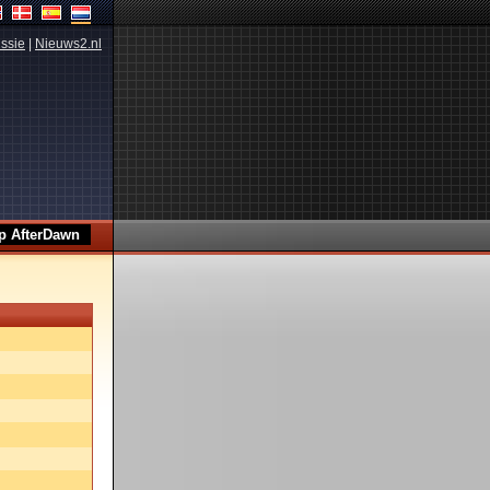
ssie
|
Nieuws2.nl