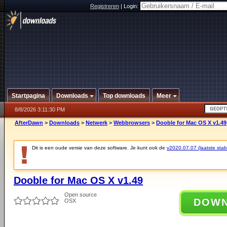
Registreren
|
Login:
Startpagina
Downloads
Top downloads
Meer
8/8/2026 3:11:30 PM
AfterDawn
>
Downloads
>
Netwerk
>
Webbrowsers
>
Dooble for Mac OS X v1.49
Dit is een oude versie van deze software. Je kunt ook de
v2020.07.07 (laatste stabi
Dooble for Mac OS X v1.49
Open source
DOW
OSX