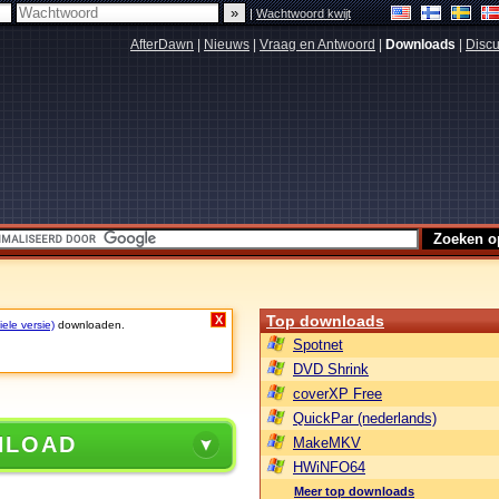
|
Wachtwoord kwijt
AfterDawn
|
Nieuws
|
Vraag en Antwoord
|
Downloads
|
Discu
Top downloads
X
ele versie)
downloaden.
Spotnet
DVD Shrink
coverXP Free
QuickPar (nederlands)
NLOAD
MakeMKV
HWiNFO64
Meer top downloads