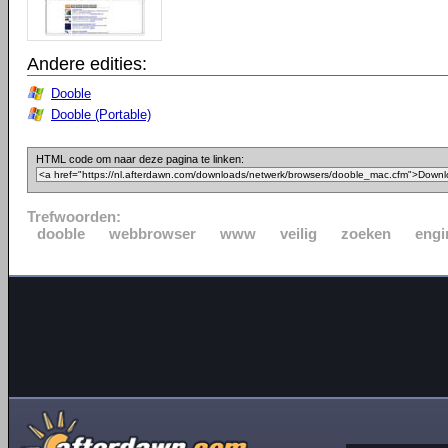
Andere edities:
Dooble
Dooble (Portable)
HTML code om naar deze pagina te linken:
Trefwoorden:
dooble
webbrowser
www
veilig
zoeken
engi