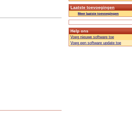
Laatste toevoegingen
Meer laatste toevoegingen
Help ons
Voeg nieuwe software toe
Voeg een software update toe