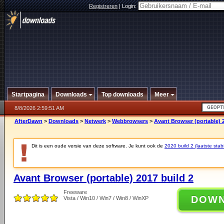
Registreren
|
Login:
Startpagina
Downloads
Top downloads
Meer
8/8/2026 2:59:51 AM
AfterDawn
>
Downloads
>
Netwerk
>
Webbrowsers
>
Avant Browser (portable) 2
Dit is een oude versie van deze software. Je kunt ook de
2020 build 2 (laatste stabi
Avant Browser (portable) 2017 build 2
Freeware
DOW
Vista / Win10 / Win7 / Win8 / WinXP