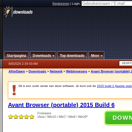
Registreren
|
Login:
Startpagina
Downloads
Top downloads
Meer
8/8/2026 2:34:43 AM
AfterDawn
>
Downloads
>
Netwerk
>
Webbrowsers
>
Avant Browser (portable) 
Dit is een oude versie van deze software. Je kunt ook de
2020 build 2 (laatste stabi
Avant Browser (portable) 2015 Build 6
Freeware
DOW
Vista / Win10 / Win7 / Win8 / WinXP