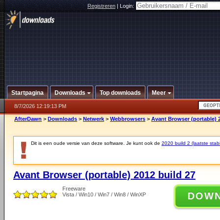
Registreren
|
Login:
Startpagina
Downloads
Top downloads
Meer
8/7/2026 12:19:13 PM
AfterDawn
>
Downloads
>
Netwerk
>
Webbrowsers
>
Avant Browser (portable) 
Dit is een oude versie van deze software. Je kunt ook de
2020 build 2 (laatste stabi
Avant Browser (portable) 2012 build 27
Freeware
DOW
Vista / Win10 / Win7 / Win8 / WinXP