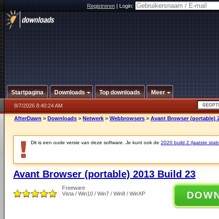
Registreren
|
Login:
Startpagina
Downloads
Top downloads
Meer
8/7/2026 8:40:24 AM
AfterDawn
>
Downloads
>
Netwerk
>
Webbrowsers
>
Avant Browser (portable) 
Dit is een oude versie van deze software. Je kunt ook de
2020 build 2 (laatste stabi
Avant Browser (portable) 2013 Build 23
Freeware
DOW
Vista / Win10 / Win7 / Win8 / WinXP