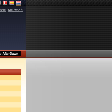
ssie
|
Nieuws2.nl