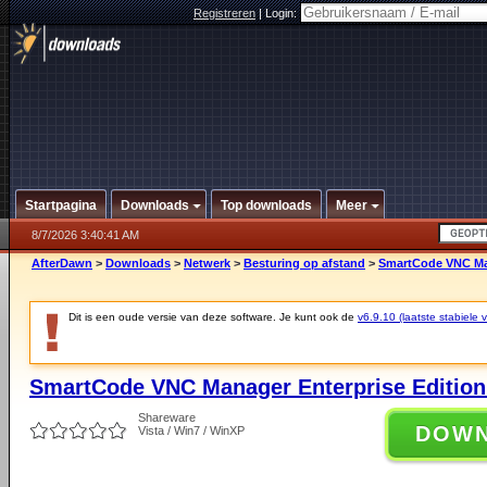
Registreren
|
Login:
Startpagina
Downloads
Top downloads
Meer
8/7/2026 3:40:41 AM
AfterDawn
>
Downloads
>
Netwerk
>
Besturing op afstand
>
SmartCode VNC Mana
Dit is een oude versie van deze software. Je kunt ook de
v6.9.10 (laatste stabiele v
SmartCode VNC Manager Enterprise Edition (
Shareware
DOW
Vista / Win7 / WinXP