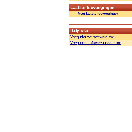
Laatste toevoegingen
Meer laatste toevoegingen
Help ons
Voeg nieuwe software toe
Voeg een software update toe