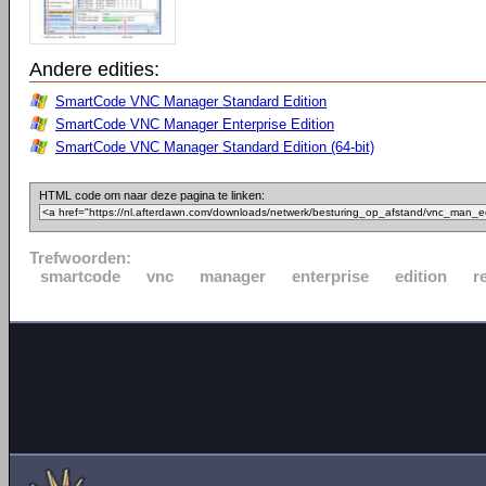
Andere edities:
SmartCode VNC Manager Standard Edition
SmartCode VNC Manager Enterprise Edition
SmartCode VNC Manager Standard Edition (64-bit)
HTML code om naar deze pagina te linken:
Trefwoorden:
smartcode
vnc
manager
enterprise
edition
r