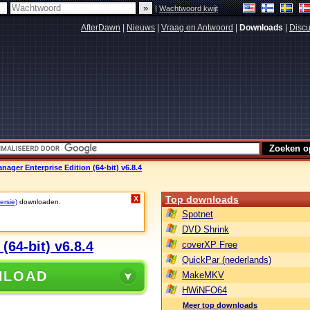
|
Wachtwoord kwijt
AfterDawn
|
Nieuws
|
Vraag en Antwoord
|
Downloads
|
Discu
ger Enterprise Edition (64-bit) v6.8.4
Top downloads
X
ersie)
downloaden.
Spotnet
DVD Shrink
64-bit) v6.8.4
coverXP Free
QuickPar (nederlands)
NLOAD
MakeMKV
HWiNFO64
Meer top downloads