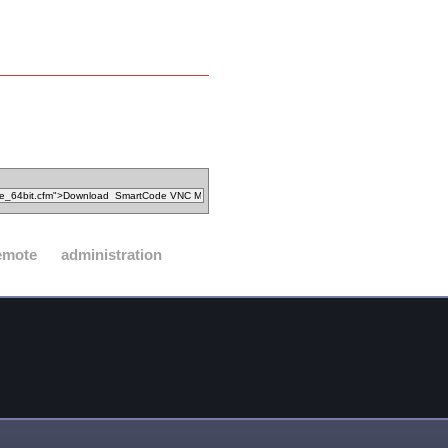
emote
administration