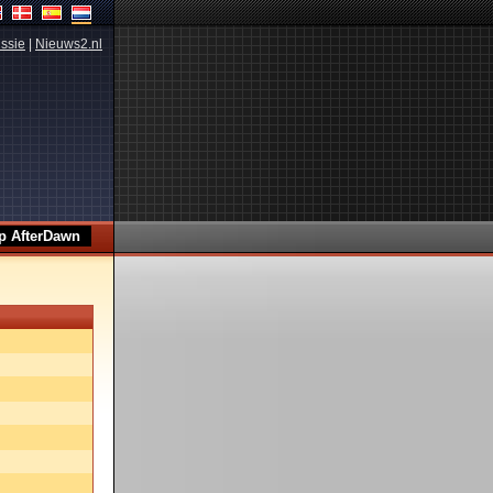
ssie
|
Nieuws2.nl