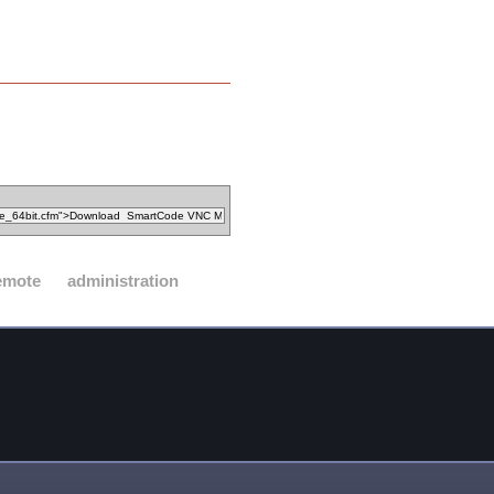
emote
administration