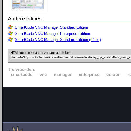
Andere edities:
SmartCode VNC Manager Standard Edition
SmartCode VNC Manager Enterprise Edition
SmartCode VNC Manager Standard Edition (64-bit)
HTML code om naar deze pagina te linken:
Trefwoorden:
smartcode
vnc
manager
enterprise
edition
r