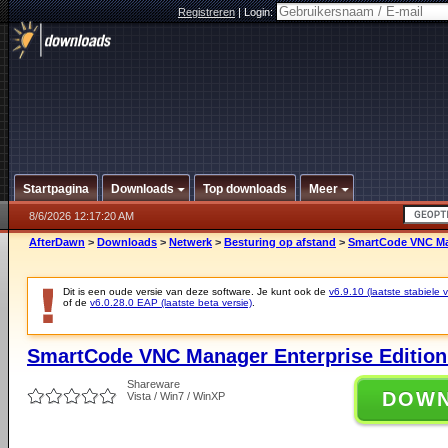
Registreren
|
Login:
Startpagina
Downloads
Top downloads
Meer
8/6/2026 12:17:20 AM
AfterDawn
>
Downloads
>
Netwerk
>
Besturing op afstand
>
SmartCode VNC Mana
Dit is een oude versie van deze software. Je kunt ook de
v6.9.10 (laatste stabiele v
of de
v6.0.28.0 EAP (laatste beta versie)
.
SmartCode VNC Manager Enterprise Edition (
Shareware
DOW
Vista / Win7 / WinXP