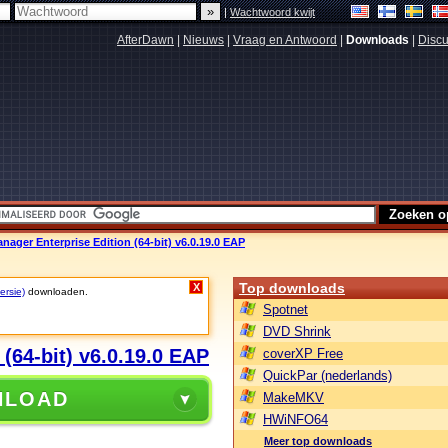
|
Wachtwoord kwijt
AfterDawn
|
Nieuws
|
Vraag en Antwoord
|
Downloads
|
Discu
ger Enterprise Edition (64-bit) v6.0.19.0 EAP
Top downloads
X
ersie)
downloaden.
Spotnet
DVD Shrink
64-bit) v6.0.19.0 EAP
coverXP Free
QuickPar (nederlands)
NLOAD
MakeMKV
HWiNFO64
Meer top downloads