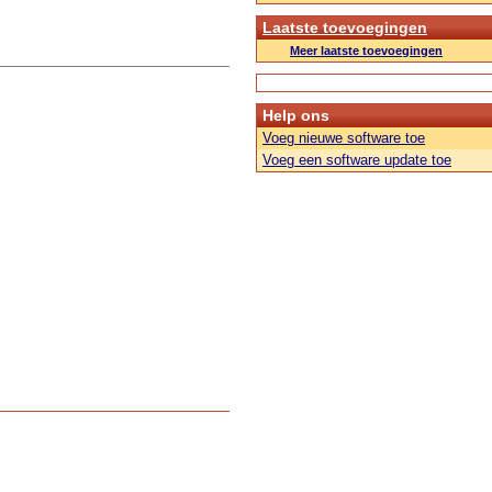
Laatste toevoegingen
Meer laatste toevoegingen
Help ons
Voeg nieuwe software toe
Voeg een software update toe