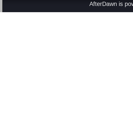
AfterDawn is p