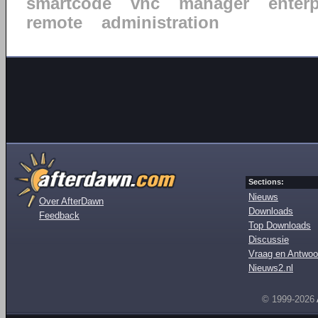
smartcode
vnc
manager
enterp
remote
administration
Sections:
Nieuws
Over AfterDawn
Downloads
Feedback
Top Downloads
Discussie
Vraag en Antwoo
Nieuws2.nl
© 1999-2026