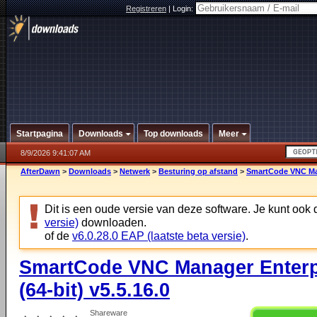
Registreren
|
Login:
Startpagina
Downloads
Top downloads
Meer
8/9/2026 9:41:07 AM
AfterDawn
>
Downloads
>
Netwerk
>
Besturing op afstand
>
SmartCode VNC Mana
Dit is een oude versie van deze software. Je kunt ook
versie)
downloaden.
of de
v6.0.28.0 EAP (laatste beta versie)
.
SmartCode VNC Manager Enterpr
(64-bit) v5.5.16.0
Shareware