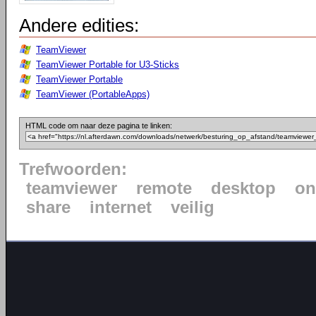
Andere edities:
TeamViewer
TeamViewer Portable for U3-Sticks
TeamViewer Portable
TeamViewer (PortableApps)
HTML code om naar deze pagina te linken:
Trefwoorden:
teamviewer
remote
desktop
on
share
internet
veilig