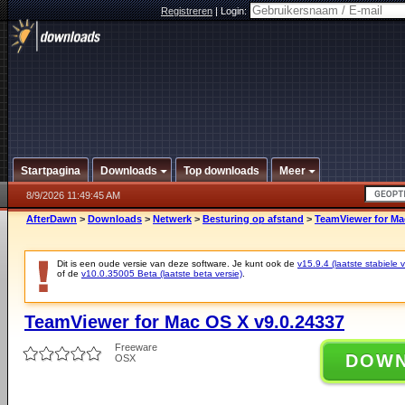
Registreren
|
Login:
Startpagina
Downloads
Top downloads
Meer
8/9/2026 11:49:45 AM
AfterDawn
>
Downloads
>
Netwerk
>
Besturing op afstand
>
TeamViewer for Ma
Dit is een oude versie van deze software. Je kunt ook de
v15.9.4 (laatste stabiele v
of de
v10.0.35005 Beta (laatste beta versie)
.
TeamViewer for Mac OS X v9.0.24337
Freeware
DOW
OSX