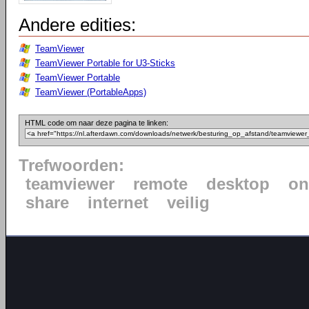
Andere edities:
TeamViewer
TeamViewer Portable for U3-Sticks
TeamViewer Portable
TeamViewer (PortableApps)
HTML code om naar deze pagina te linken:
Trefwoorden:
teamviewer
remote
desktop
on
share
internet
veilig