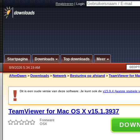
Registreren
|
Login:
Startpagina
Downloads
Top downloads
Meer
8/9/2026 5:34:19 AM
AfterDawn
>
Downloads
>
Netwerk
>
Besturing op afstand
>
TeamViewer for Ma
Dit is een oude versie van deze software. Je kunt ook de
v15.9.4 (laatste stabiele v
TeamViewer for Mac OS X v15.1.3937
Freeware
DOW
OSX