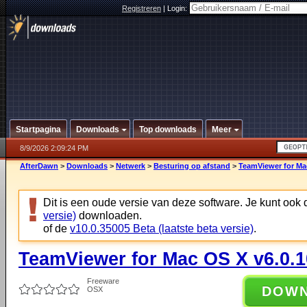
Registreren
|
Login:
Startpagina
Downloads
Top downloads
Meer
8/9/2026 2:09:24 PM
AfterDawn
>
Downloads
>
Netwerk
>
Besturing op afstand
>
TeamViewer for Ma
Dit is een oude versie van deze software. Je kunt ook
versie)
downloaden.
of de
v10.0.35005 Beta (laatste beta versie)
.
TeamViewer for Mac OS X v6.0.
Freeware
DOW
OSX