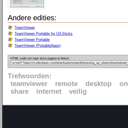
Andere edities:
TeamViewer
TeamViewer Portable for U3-Sticks
TeamViewer Portable
TeamViewer (PortableApps)
HTML code om naar deze pagina te linken:
Trefwoorden:
teamviewer
remote
desktop
on
share
internet
veilig