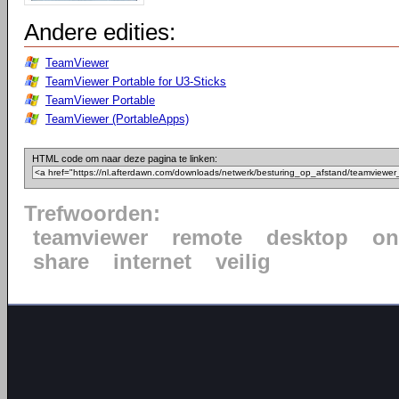
Andere edities:
TeamViewer
TeamViewer Portable for U3-Sticks
TeamViewer Portable
TeamViewer (PortableApps)
HTML code om naar deze pagina te linken:
Trefwoorden:
teamviewer
remote
desktop
on
share
internet
veilig