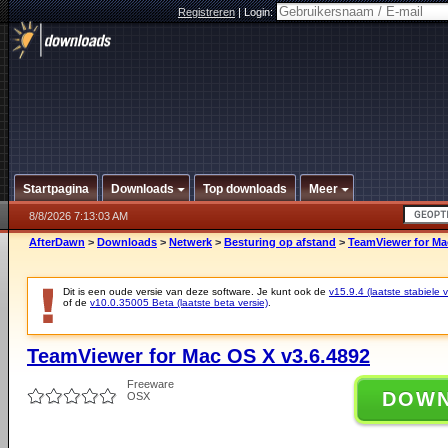
Registreren
|
Login:
Startpagina
Downloads
Top downloads
Meer
8/8/2026 7:13:03 AM
AfterDawn
>
Downloads
>
Netwerk
>
Besturing op afstand
>
TeamViewer for Ma
Dit is een oude versie van deze software. Je kunt ook de
v15.9.4 (laatste stabiele v
of de
v10.0.35005 Beta (laatste beta versie)
.
TeamViewer for Mac OS X v3.6.4892
Freeware
DOW
OSX