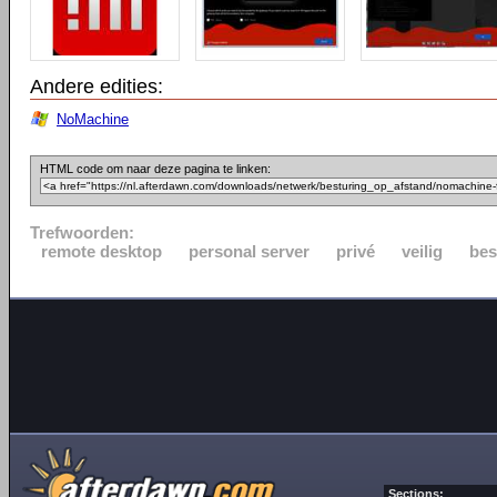
Andere edities:
NoMachine
HTML code om naar deze pagina te linken:
Trefwoorden:
remote desktop
personal server
privé
veilig
bes
Sections: