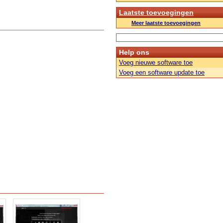
Laatste toevoegingen
Meer laatste toevoegingen
Help ons
Voeg nieuwe software toe
Voeg een software update toe