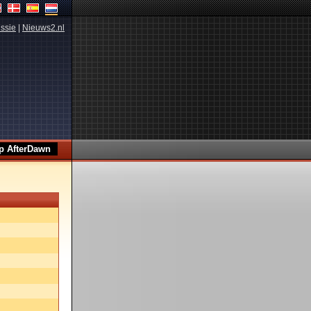
ssie
|
Nieuws2.nl