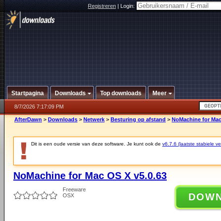
Registreren
|
Login:
Startpagina
Downloads
Top downloads
Meer
8/7/2026 7:17:09 PM
AfterDawn
>
Downloads
>
Netwerk
>
Besturing op afstand
>
NoMachine for Mac
Dit is een oude versie van deze software. Je kunt ook de
v6.7.6 (laatste stabiele ve
NoMachine for Mac OS X v5.0.63
Freeware
DOW
OSX