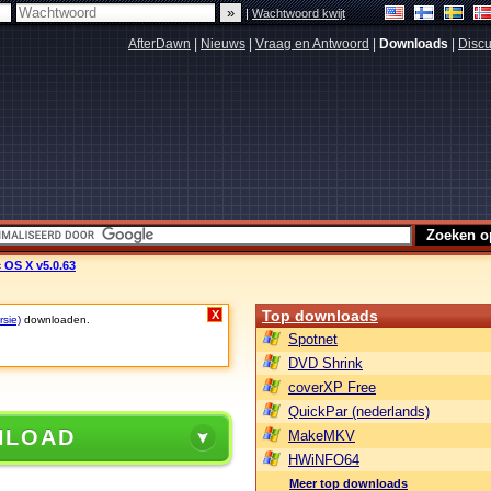
|
Wachtwoord kwijt
AfterDawn
|
Nieuws
|
Vraag en Antwoord
|
Downloads
|
Discu
 OS X v5.0.63
Top downloads
X
rsie)
downloaden.
Spotnet
DVD Shrink
coverXP Free
QuickPar (nederlands)
NLOAD
MakeMKV
HWiNFO64
Meer top downloads