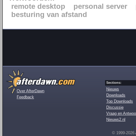
remote desktop
personal server
besturing van afstand
Sections:
Nieuws
Over AfterDawn
Downloads
Feedback
Top Downloads
Discussie
Vraag en Antwoo
Nieuws2.nl
© 1999-2026