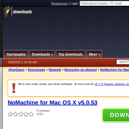
Registreren
|
Login:
Startpagina
Downloads
Top downloads
Meer
8/8/2026 2:41:54 AM
AfterDawn
>
Downloads
>
Netwerk
>
Besturing op afstand
>
NoMachine for Mac
Dit is een oude versie van deze software. Je kunt ook de
v6.7.6 (laatste stabiele ve
NoMachine for Mac OS X v5.0.53
Freeware
DOW
OSX