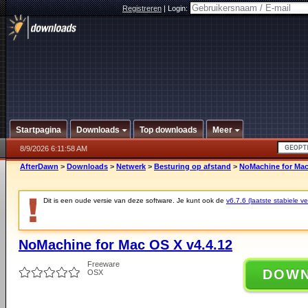
Registreren
|
Login:
Startpagina
Downloads
Top downloads
Meer
8/9/2026 6:11:58 AM
AfterDawn
>
Downloads
>
Netwerk
>
Besturing op afstand
>
NoMachine for Mac
Dit is een oude versie van deze software. Je kunt ook de
v6.7.6 (laatste stabiele ve
NoMachine for Mac OS X v4.4.12
Freeware
DOW
OSX