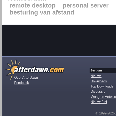
remote desktop
personal server
besturing van afstand
Sections:
Nieuws
Over AfterDawn
Downloads
Feedback
Top Downloads
Discussie
Vraag en Antwoo
Nieuws2.nl
© 1999-2026