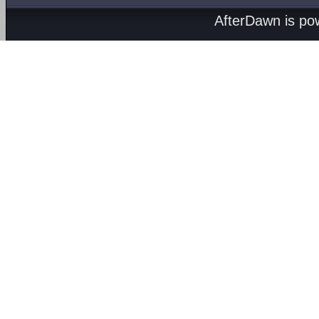
AfterDawn is p