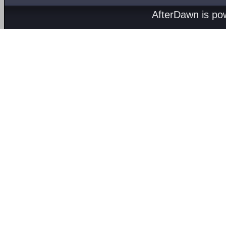
AfterDawn is p