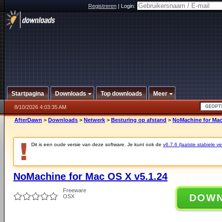
Registreren
|
Login:
Startpagina
Downloads
Top downloads
Meer
8/10/2026 4:03:35 AM
AfterDawn
>
Downloads
>
Netwerk
>
Besturing op afstand
>
NoMachine for Mac
Dit is een oude versie van deze software. Je kunt ook de
v6.7.6 (laatste stabiele ve
NoMachine for Mac OS X v5.1.24
Freeware
DOW
OSX