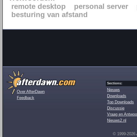
remote desktop
personal server
besturing van afstand
Sections:
Nieuws
Over AfterDawn
Downloads
Feedback
Top Downloads
Discussie
Vraag en Antwoo
Nieuws2.nl
© 1999-2026