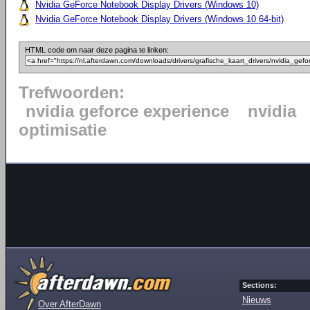
Nvidia GeForce Notebook Display Drivers (Windows 10)
Nvidia GeForce Notebook Display Drivers (Windows 10 64-bit)
HTML code om naar deze pagina te linken:
Trefwoorden:
nvidia geforce experience
nvidia
optimisatie
Sections:
Nieuws
Over AfterDawn