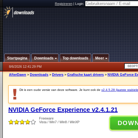
Registreren
|
Login:
Startpagina
Downloads
Top downloads
Meer
8/6/2026 12:41:29 PM
AfterDawn
>
Downloads
>
Drivers
>
Grafische kaart drivers
>
NVIDIA GeForce Ex
Dit is een oude versie van deze software. Je kunt ook de
v2.4.5.28 (laatste stabiele
NVIDIA GeForce Experience v2.4.1.21
Freeware
DOW
Vista / Win7 / Win8 / WinXP