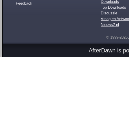
Downloads
Feedback
Top Downloads
Discussie
Vraag en Antwoo
Nieuws2.nl
© 1999-2026
AfterDawn is p