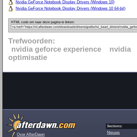
Nvidia GeForce Notebook Display Drivers (Windows 10)
Nvidia GeForce Notebook Display Drivers (Windows 10 64-bit)
HTML code om naar deze pagina te linken:
Trefwoorden:
nvidia geforce experience
nvidia
optimisatie
Sections:
Nieuws
Over AfterDawn