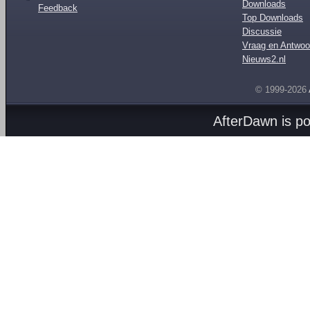
Downloads
Feedback
Top Downloads
Discussie
Vraag en Antwoo
Nieuws2.nl
© 1999-2026
AfterDawn is p