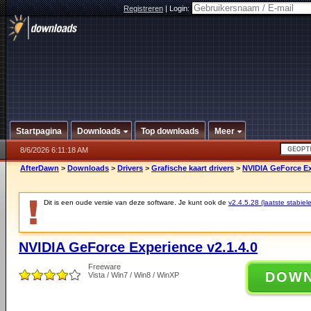
Registreren
|
Login:
Startpagina
Downloads
Top downloads
Meer
8/6/2026 6:11:18 AM
AfterDawn
>
Downloads
>
Drivers
>
Grafische kaart drivers
>
NVIDIA GeForce Ex
Dit is een oude versie van deze software. Je kunt ook de
v2.4.5.28 (laatste stabiele
NVIDIA GeForce Experience v2.1.4.0
Freeware
DOW
Vista / Win7 / Win8 / WinXP