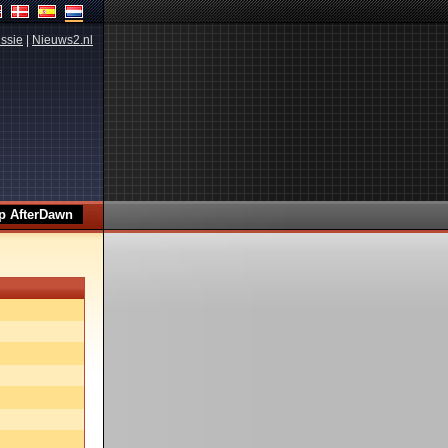
ssie
|
Nieuws2.nl