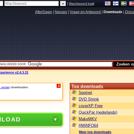
|
Wachtwoord kwijt
AfterDawn
|
Nieuws
|
Vraag en Antwoord
|
Downloads
|
Discu
perience v2.4.3.31
Top downloads
X
 versie)
downloaden.
Spotnet
DVD Shrink
coverXP Free
QuickPar (nederlands)
NLOAD
MakeMKV
HWiNFO64
Meer top downloads