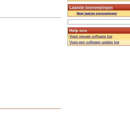
Laatste toevoegingen
Meer laatste toevoegingen
Help ons
Voeg nieuwe software toe
Voeg een software update toe