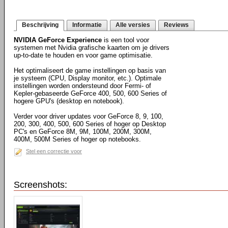
Beschrijving
Informatie
Alle versies
Reviews
NVIDIA GeForce Experience
is een tool voor
systemen met Nvidia grafische kaarten om je drivers
up-to-date te houden en voor game optimisatie.
Het optimaliseert de game instellingen op basis van
je systeem (CPU, Display monitor, etc.). Optimale
instellingen worden ondersteund door Fermi- of
Kepler-gebaseerde GeForce 400, 500, 600 Series of
hogere GPU's (desktop en notebook).
Verder voor driver updates voor GeForce 8, 9, 100,
200, 300, 400, 500, 600 Series of hoger op Desktop
PC's en GeForce 8M, 9M, 100M, 200M, 300M,
400M, 500M Series of hoger op notebooks.
Stel een correctie voor
Screenshots: