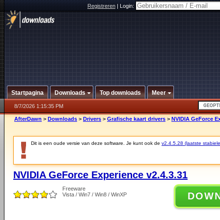
Registreren
|
Login:
Startpagina
Downloads
Top downloads
Meer
8/7/2026 1:15:35 PM
AfterDawn
>
Downloads
>
Drivers
>
Grafische kaart drivers
>
NVIDIA GeForce Ex
Dit is een oude versie van deze software. Je kunt ook de
v2.4.5.28 (laatste stabiele
NVIDIA GeForce Experience v2.4.3.31
Freeware
DOW
Vista / Win7 / Win8 / WinXP