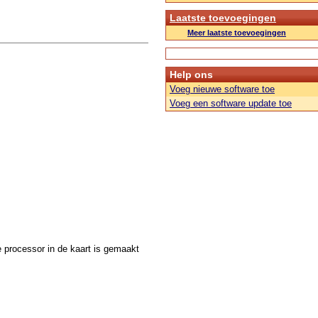
Laatste toevoegingen
Meer laatste toevoegingen
Help ons
Voeg nieuwe software toe
Voeg een software update toe
he processor in de kaart is gemaakt