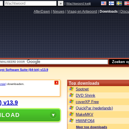
|
Wachtwoord kwijt
AfterDawn
|
Nieuws
|
Vraag en Antwoord
|
Downloads
|
Discu
t Software Suite (64-bit) v13.9
Top downloads
X
rsie)
downloaden.
Spotnet
DVD Shrink
) v13.9
coverXP Free
QuickPar (nederlands)
NLOAD
MakeMKV
HWiNFO64
Meer top downloads