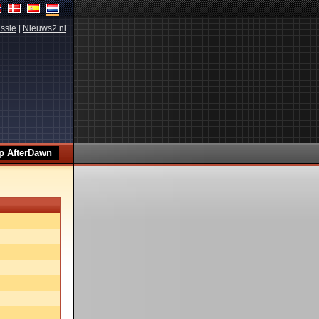
ssie
|
Nieuws2.nl