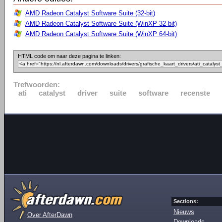
AMD Radeon Catalyst Software Suite (32-bit)
AMD Radeon Catalyst Software Suite (WinXP 32-bit)
AMD Radeon Catalyst Software Suite (WinXP 64-bit)
HTML code om naar deze pagina te linken:
Trefwoorden:
ati
catalyst
driver
suite
software
recenste
Sections:
Nieuws
Over AfterDawn
Downloads