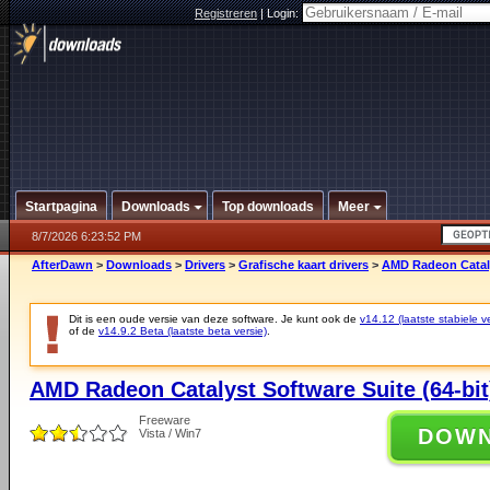
Registreren
|
Login:
Startpagina
Downloads
Top downloads
Meer
8/7/2026 6:23:52 PM
AfterDawn
>
Downloads
>
Drivers
>
Grafische kaart drivers
>
AMD Radeon Catalys
Dit is een oude versie van deze software. Je kunt ook de
v14.12 (laatste stabiele ve
of de
v14.9.2 Beta (laatste beta versie)
.
AMD Radeon Catalyst Software Suite (64-bit
Freeware
DOW
Vista / Win7