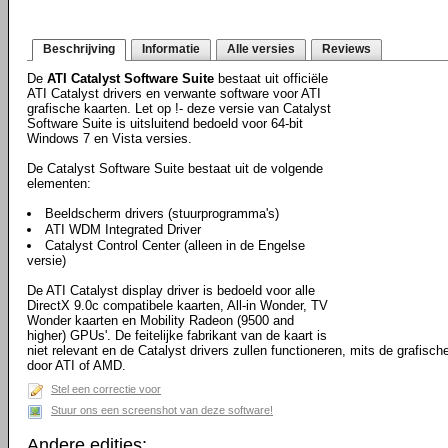
Beschrijving
Informatie
Alle versies
Reviews
De
ATI Catalyst Software Suite
bestaat uit officiële
ATI Catalyst drivers en verwante software voor ATI
grafische kaarten. Let op !- deze versie van Catalyst
Software Suite is uitsluitend bedoeld voor 64-bit
Windows 7 en Vista versies.
De Catalyst Software Suite bestaat uit de volgende
elementen:
Beeldscherm drivers (stuurprogramma's)
ATI WDM Integrated Driver
Catalyst Control Center (alleen in de Engelse
versie)
De ATI Catalyst display driver is bedoeld voor alle
DirectX 9.0c compatibele kaarten, All-in Wonder, TV
Wonder kaarten en Mobility Radeon (9500 and
higher) GPUs'. De feitelijke fabrikant van de kaart is
niet relevant en de Catalyst drivers zullen functioneren, mits de grafisc
door ATI of AMD.
Stel een correctie voor
Stuur ons een screenshot van deze software!
Andere edities: