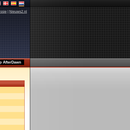
ssie
|
Nieuws2.nl