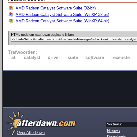
AMD Radeon Catalyst Software Suite (32-bit)
AMD Radeon Catalyst Software Suite (WinXP 32-bit)
AMD Radeon Catalyst Software Suite (WinXP 64-bit)
HTML code om naar deze pagina te linken:
Trefwoorden:
ati
catalyst
driver
suite
software
recenste
Sections:
Nieuws
Over AfterDawn
Downloads