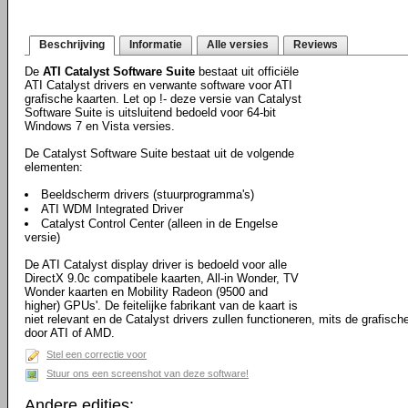
Beschrijving
Informatie
Alle versies
Reviews
De
ATI Catalyst Software Suite
bestaat uit officiële
ATI Catalyst drivers en verwante software voor ATI
grafische kaarten. Let op !- deze versie van Catalyst
Software Suite is uitsluitend bedoeld voor 64-bit
Windows 7 en Vista versies.
De Catalyst Software Suite bestaat uit de volgende
elementen:
Beeldscherm drivers (stuurprogramma's)
ATI WDM Integrated Driver
Catalyst Control Center (alleen in de Engelse
versie)
De ATI Catalyst display driver is bedoeld voor alle
DirectX 9.0c compatibele kaarten, All-in Wonder, TV
Wonder kaarten en Mobility Radeon (9500 and
higher) GPUs'. De feitelijke fabrikant van de kaart is
niet relevant en de Catalyst drivers zullen functioneren, mits de grafisc
door ATI of AMD.
Stel een correctie voor
Stuur ons een screenshot van deze software!
Andere edities: