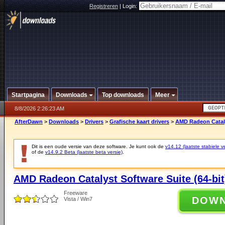
Registreren
|
Login:
Startpagina
Downloads
Top downloads
Meer
8/8/2026 2:26:23 AM
AfterDawn
>
Downloads
>
Drivers
>
Grafische kaart drivers
>
AMD Radeon Catalys
Dit is een oude versie van deze software. Je kunt ook de
v14.12 (laatste stabiele ve
of de
v14.9.2 Beta (laatste beta versie)
.
AMD Radeon Catalyst Software Suite (64-bit
Freeware
DOW
Vista / Win7