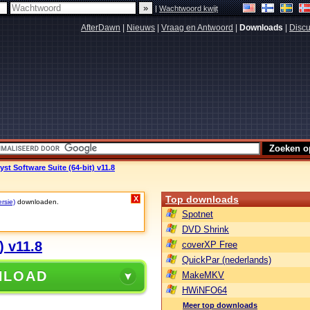
|
Wachtwoord kwijt
AfterDawn
|
Nieuws
|
Vraag en Antwoord
|
Downloads
|
Discu
t Software Suite (64-bit) v11.8
Top downloads
X
rsie)
downloaden.
Spotnet
DVD Shrink
) v11.8
coverXP Free
QuickPar (nederlands)
NLOAD
MakeMKV
HWiNFO64
Meer top downloads