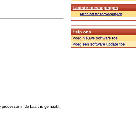
Laatste toevoegingen
Meer laatste toevoegingen
Help ons
Voeg nieuwe software toe
Voeg een software update toe
he processor in de kaart is gemaakt