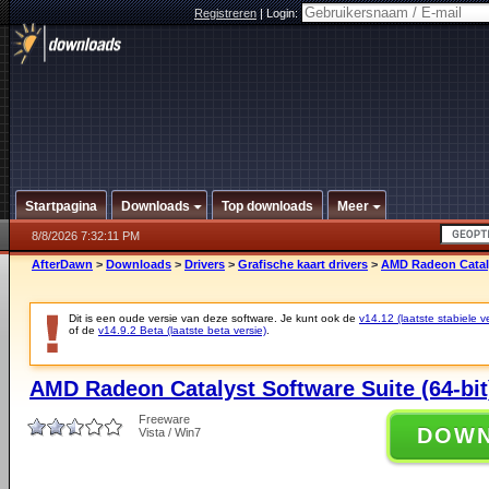
Registreren
|
Login:
Startpagina
Downloads
Top downloads
Meer
8/8/2026 7:32:11 PM
AfterDawn
>
Downloads
>
Drivers
>
Grafische kaart drivers
>
AMD Radeon Catalys
Dit is een oude versie van deze software. Je kunt ook de
v14.12 (laatste stabiele ve
of de
v14.9.2 Beta (laatste beta versie)
.
AMD Radeon Catalyst Software Suite (64-bit
Freeware
DOW
Vista / Win7