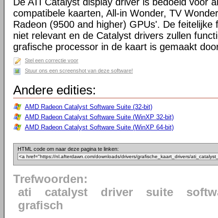
De ATI Catalyst display driver is bedoeld voor a
compatibele kaarten, All-in Wonder, TV Wonder
Radeon (9500 and higher) GPUs'. De feitelijke f
niet relevant en de Catalyst drivers zullen func
grafische processor in de kaart is gemaakt doo
Stel een correctie voor
Stuur ons een screenshot van deze software!
Andere edities:
AMD Radeon Catalyst Software Suite (32-bit)
AMD Radeon Catalyst Software Suite (WinXP 32-bit)
AMD Radeon Catalyst Software Suite (WinXP 64-bit)
HTML code om naar deze pagina te linken:
Trefwoorden:
ati
catalyst
driver
suite
softw
grafisch