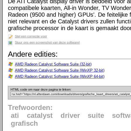
De ATI Catalyst display driver is bedoeld voor a
compatibele kaarten, All-in Wonder, TV Wonder
Radeon (9500 and higher) GPUs'. De feitelijke f
niet relevant en de Catalyst drivers zullen func
grafische processor in de kaart is gemaakt doo
Stel een correctie voor
Stuur ons een screenshot van deze software!
Andere edities:
AMD Radeon Catalyst Software Suite (32-bit)
AMD Radeon Catalyst Software Suite (WinXP 32-bit)
AMD Radeon Catalyst Software Suite (WinXP 64-bit)
HTML code om naar deze pagina te linken:
Trefwoorden:
ati
catalyst
driver
suite
softw
grafisch