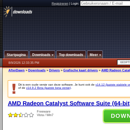
Registreren
|
Login:
Startpagina
Downloads
Top downloads
Meer
8/9/2026 12:33:35 PM
AfterDawn
>
Downloads
>
Drivers
>
Grafische kaart drivers
>
AMD Radeon Catalys
Dit is een oude versie van deze software. Je kunt ook de
v14.12 (laatste stabiele ve
of de
v14.9.2 Beta (laatste beta versie)
.
AMD Radeon Catalyst Software Suite (64-bit
Freeware
DOW
Vista / Win7