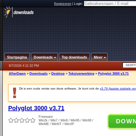
Registreren
|
Login:
Startpagina
Downloads
Top downloads
Meer
8/7/2026 4:11:32 PM
AfterDawn
>
Downloads
>
Desktop
>
Tekstverwerking
>
Polyglot 3000 v3.71
Dit is een oude versie van deze software. Je kunt ook de
v3.79 (laatste stabiele ver
Polyglot 3000 v3.71
Freeware
DOW
Win2k / Win7 / Win8 / Win95 / Win98 /
WinME / WinNT / WinXP