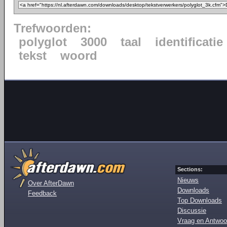
Trefwoorden:
polyglot
3000
taal
identificatie
tekst
woord
Sections:
Nieuws
Over AfterDawn
Downloads
Feedback
Top Downloads
Discussie
Vraag en Antwoo