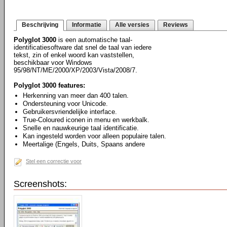
Beschrijving
Informatie
Alle versies
Reviews
Polyglot 3000
is een automatische taal-
identificatiesoftware dat snel de taal van iedere
tekst, zin of enkel woord kan vaststellen,
beschikbaar voor Windows
95/98/NT/ME/2000/XP/2003/Vista/2008/7.
Polyglot 3000 features:
Herkenning van meer dan 400 talen.
Ondersteuning voor Unicode.
Gebruikersvriendelijke interface.
True-Coloured iconen in menu en werkbalk.
Snelle en nauwkeurige taal identificatie.
Kan ingesteld worden voor alleen populaire talen.
Meertalige (Engels, Duits, Spaans andere
Stel een correctie voor
Screenshots: