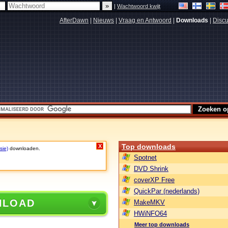
|
Wachtwoord kwijt
AfterDawn
|
Nieuws
|
Vraag en Antwoord
|
Downloads
|
Discu
Top downloads
X
sie)
downloaden.
Spotnet
DVD Shrink
coverXP Free
QuickPar (nederlands)
NLOAD
MakeMKV
HWiNFO64
Meer top downloads