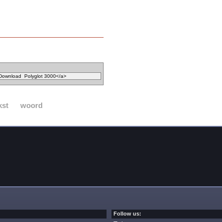
kst
woord
Follow us: