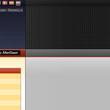
ssie
|
Nieuws2.nl