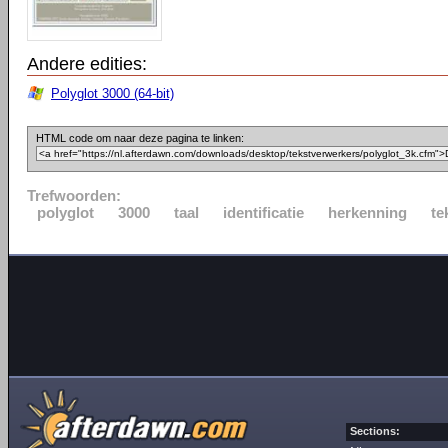
Andere edities:
Polyglot 3000 (64-bit)
HTML code om naar deze pagina te linken:
Trefwoorden:
polyglot
3000
taal
identificatie
herkenning
te
Sections: