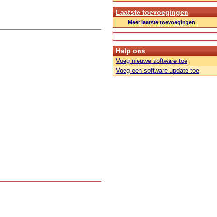
Laatste toevoegingen
Meer laatste toevoegingen
Help ons
Voeg nieuwe software toe
Voeg een software update toe