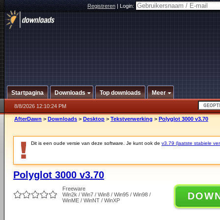
Registreren
|
Login:
Startpagina
Downloads
Top downloads
Meer
8/8/2026 12:10:24 PM
AfterDawn
>
Downloads
>
Desktop
>
Tekstverwerking
>
Polyglot 3000 v3.70
Dit is een oude versie van deze software. Je kunt ook de
v3.79 (laatste stabiele ver
Polyglot 3000 v3.70
Freeware
DOW
Win2k / Win7 / Win8 / Win95 / Win98 /
WinME / WinNT / WinXP