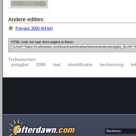
Andere edities:
Polyglot 3000 (64-bit)
HTML code om naar deze pagina te linken:
Trefwoorden:
polyglot
3000
taal
identificatie
herkenning
te
Sections: