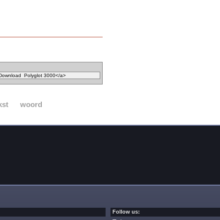
kst
woord
Follow us: