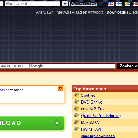
|
Wachtwoord kwijt
AfterDawn
|
Nieuws
|
Vraag en Antwoord
|
Downloads
|
Discu
Top downloads
X
sie)
downloaden.
Spotnet
DVD Shrink
coverXP Free
QuickPar (nederlands)
NLOAD
MakeMKV
HWiNFO64
Meer top downloads