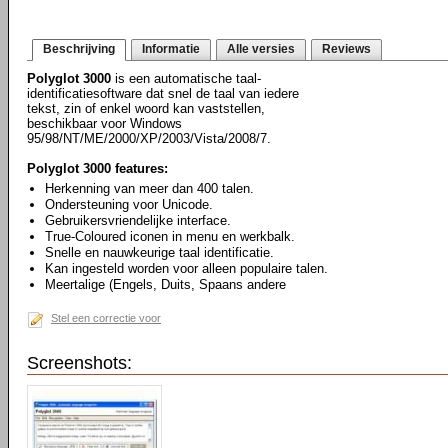
Beschrijving
Informatie
Alle versies
Reviews
Polyglot 3000
is een automatische taal-
identificatiesoftware dat snel de taal van iedere
tekst, zin of enkel woord kan vaststellen,
beschikbaar voor Windows
95/98/NT/ME/2000/XP/2003/Vista/2008/7.
Polyglot 3000 features:
Herkenning van meer dan 400 talen.
Ondersteuning voor Unicode.
Gebruikersvriendelijke interface.
True-Coloured iconen in menu en werkbalk.
Snelle en nauwkeurige taal identificatie.
Kan ingesteld worden voor alleen populaire talen.
Meertalige (Engels, Duits, Spaans andere
Stel een correctie voor
Screenshots: