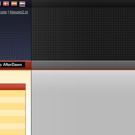
ssie
|
Nieuws2.nl