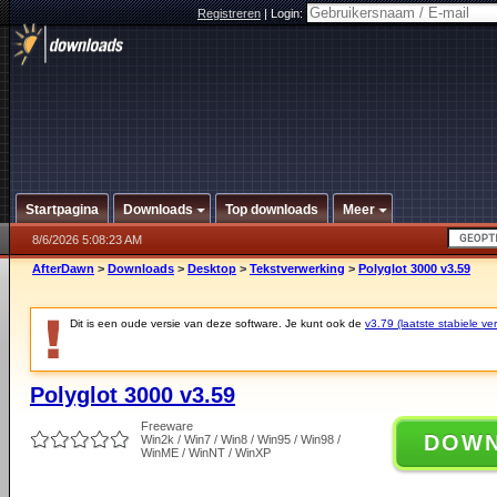
Registreren
|
Login:
Startpagina
Downloads
Top downloads
Meer
8/6/2026 5:08:23 AM
AfterDawn
>
Downloads
>
Desktop
>
Tekstverwerking
>
Polyglot 3000 v3.59
Dit is een oude versie van deze software. Je kunt ook de
v3.79 (laatste stabiele ver
Polyglot 3000 v3.59
Freeware
DOW
Win2k / Win7 / Win8 / Win95 / Win98 /
WinME / WinNT / WinXP