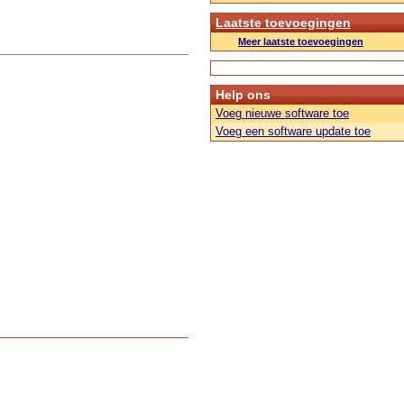
Laatste toevoegingen
Meer laatste toevoegingen
Help ons
Voeg nieuwe software toe
Voeg een software update toe