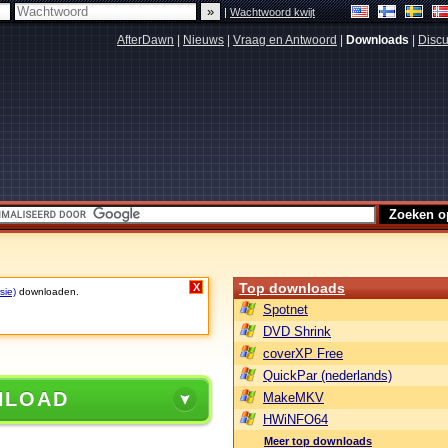
|
Wachtwoord kwijt
AfterDawn
|
Nieuws
|
Vraag en Antwoord
|
Downloads
|
Discu
Top downloads
X
sie)
downloaden.
Spotnet
DVD Shrink
coverXP Free
QuickPar (nederlands)
NLOAD
MakeMKV
HWiNFO64
Meer top downloads