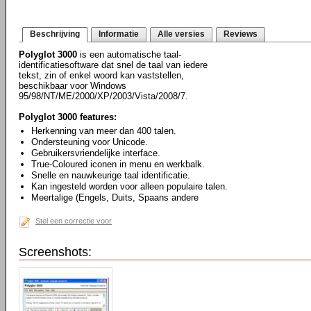
Beschrijving
Informatie
Alle versies
Reviews
Polyglot 3000
is een automatische taal-
identificatiesoftware dat snel de taal van iedere
tekst, zin of enkel woord kan vaststellen,
beschikbaar voor Windows
95/98/NT/ME/2000/XP/2003/Vista/2008/7.
Polyglot 3000 features:
Herkenning van meer dan 400 talen.
Ondersteuning voor Unicode.
Gebruikersvriendelijke interface.
True-Coloured iconen in menu en werkbalk.
Snelle en nauwkeurige taal identificatie.
Kan ingesteld worden voor alleen populaire talen.
Meertalige (Engels, Duits, Spaans andere
Stel een correctie voor
Screenshots: