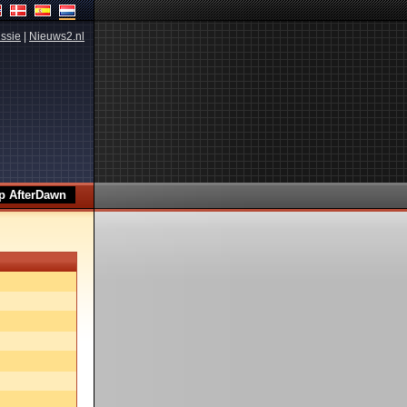
ssie
|
Nieuws2.nl