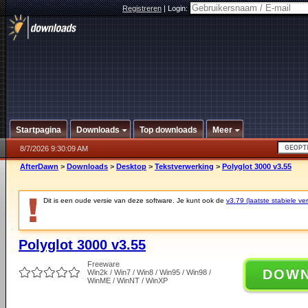
Registreren
|
Login:
Startpagina
Downloads
Top downloads
Meer
8/7/2026 9:30:09 AM
AfterDawn
>
Downloads
>
Desktop
>
Tekstverwerking
>
Polyglot 3000 v3.55
Dit is een oude versie van deze software. Je kunt ook de
v3.79 (laatste stabiele ver
Polyglot 3000 v3.55
Freeware
DOW
Win2k / Win7 / Win8 / Win95 / Win98 /
WinME / WinNT / WinXP