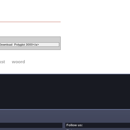
kst
woord
Follow us: