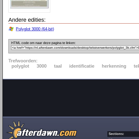
Andere edities:
Polyglot 3000 (64-bit)
HTML code om naar deze pagina te linken:
Trefwoorden:
polyglot
3000
taal
identificatie
herkenning
te
Sections: