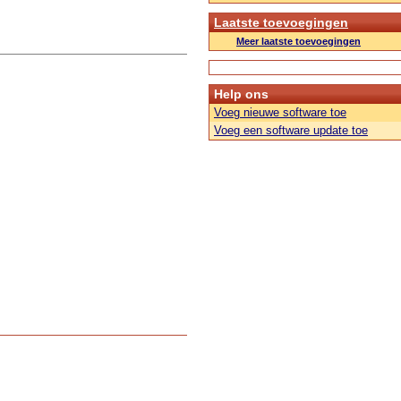
Laatste toevoegingen
Meer laatste toevoegingen
Help ons
Voeg nieuwe software toe
Voeg een software update toe