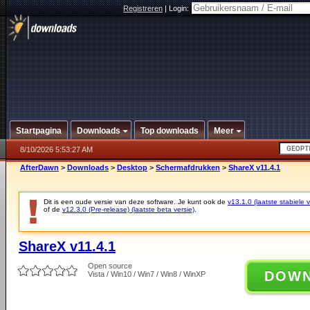
Registreren
|
Login:
Startpagina
Downloads
Top downloads
Meer
8/10/2026 5:53:27 AM
AfterDawn
>
Downloads
>
Desktop
>
Schermafdrukken
>
ShareX v11.4.1
Dit is een oude versie van deze software. Je kunt ook de
v13.1.0 (laatste stabiele v
of de
v12.3.0 (Pre-release) (laatste beta versie)
.
ShareX v11.4.1
Open source
DOW
Vista / Win10 / Win7 / Win8 / WinXP