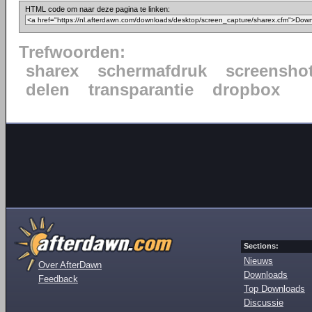
HTML code om naar deze pagina te linken:
Trefwoorden:
sharex
schermafdruk
screensho
delen
transparantie
dropbox
Sections:
Nieuws
Over AfterDawn
Downloads
Feedback
Top Downloads
Discussie