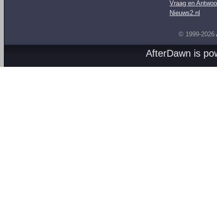
Vraag en Antwoo
Nieuws2.nl
© 1999-2026
AfterDawn is p