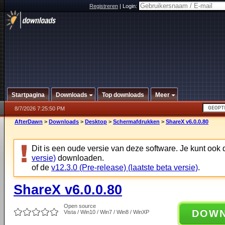
Registreren
|
Login:
Startpagina
Downloads
Top downloads
Meer
8/7/2026 7:25:50 PM
AfterDawn
>
Downloads
>
Desktop
>
Schermafdrukken
>
ShareX v6.0.0.80
Dit is een oude versie van deze software. Je kunt ook
versie)
downloaden.
of de
v12.3.0 (Pre-release) (laatste beta versie)
.
ShareX v6.0.0.80
Open source
DOW
Vista / Win10 / Win7 / Win8 / WinXP