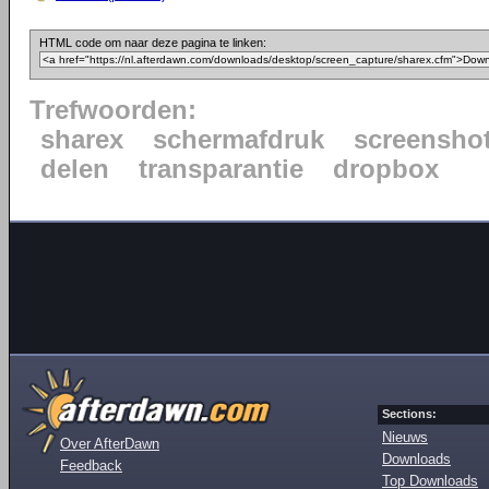
HTML code om naar deze pagina te linken:
Trefwoorden:
sharex
schermafdruk
screensho
delen
transparantie
dropbox
Sections:
Nieuws
Over AfterDawn
Downloads
Feedback
Top Downloads