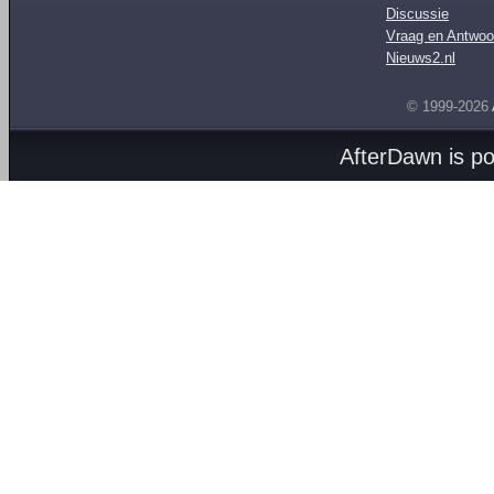
Discussie
Vraag en Antwoo
Nieuws2.nl
© 1999-2026
AfterDawn is p