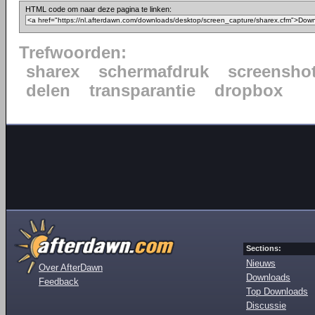
HTML code om naar deze pagina te linken:
Trefwoorden:
sharex
schermafdruk
screensho
delen
transparantie
dropbox
Sections:
Nieuws
Over AfterDawn
Downloads
Feedback
Top Downloads
Discussie