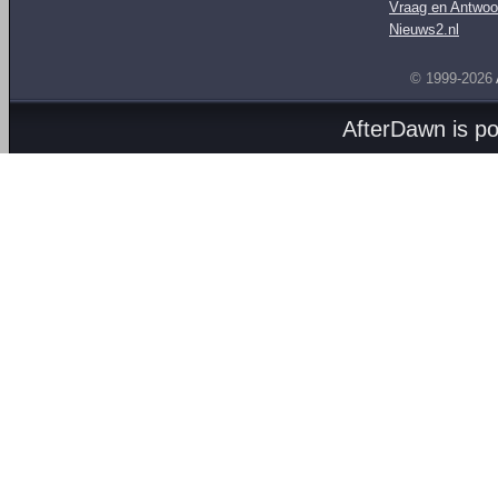
Vraag en Antwoo
Nieuws2.nl
© 1999-2026
AfterDawn is p