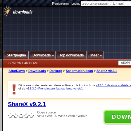
Registreren
|
Login:
Startpagina
Downloads
Top downloads
Meer
8/7/2026 1:46:42 AM
AfterDawn
>
Downloads
>
Desktop
>
Schermafdrukken
>
ShareX v9.2.1
Dit is een oude versie van deze software. Je kunt ook de
v13.1.0 (laatste stabiele v
of de
v12.3.0 (Pre-release) (laatste beta versie)
.
ShareX v9.2.1
Open source
DOW
Vista / Win10 / Win7 / Win8 / WinXP