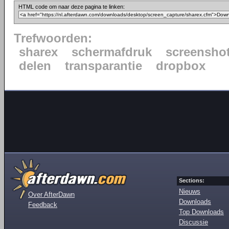
HTML code om naar deze pagina te linken:
Trefwoorden:
sharex
schermafdruk
screensho
delen
transparantie
dropbox
Sections:
Nieuws
Over AfterDawn
Downloads
Feedback
Top Downloads
Discussie