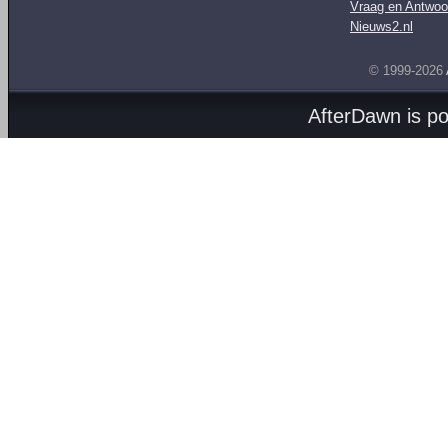
Vraag en Antwoo
Nieuws2.nl
© 1999-2026
AfterDawn is p