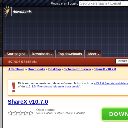
Registreren
|
Login:
Startpagina
Downloads
Top downloads
Meer
8/7/2026 5:51:53 AM
AfterDawn
>
Downloads
>
Desktop
>
Schermafdrukken
>
ShareX v10.7.0
Dit is een oude versie van deze software. Je kunt ook de
v13.1.0 (laatste stabiele v
of de
v12.3.0 (Pre-release) (laatste beta versie)
.
ShareX v10.7.0
Open source
DOW
Vista / Win10 / Win7 / Win8 / WinXP