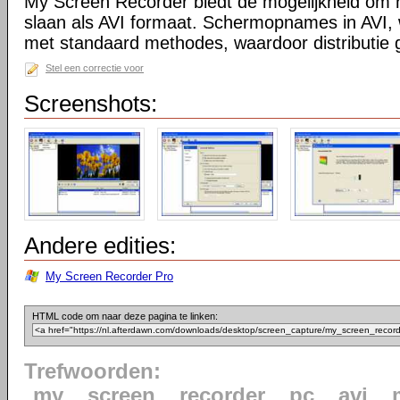
My Screen Recorder biedt de mogelijkheid om h
slaan als AVI formaat. Schermopnames in AVI
met standaard methodes, waardoor distributie g
Stel een correctie voor
Screenshots:
Andere edities:
My Screen Recorder Pro
HTML code om naar deze pagina te linken:
Trefwoorden:
my
screen
recorder
pc
avi