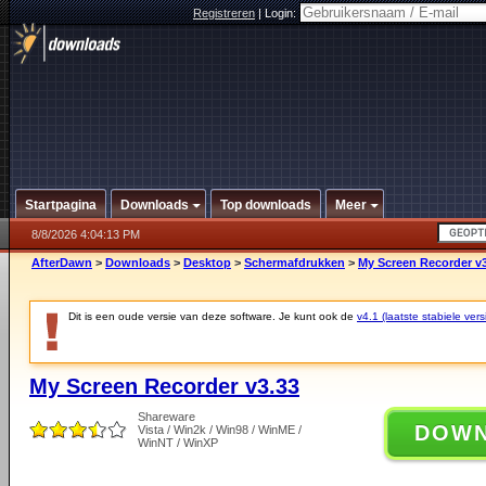
Registreren
|
Login:
Startpagina
Downloads
Top downloads
Meer
8/8/2026 4:04:13 PM
AfterDawn
>
Downloads
>
Desktop
>
Schermafdrukken
>
My Screen Recorder v
Dit is een oude versie van deze software. Je kunt ook de
v4.1 (laatste stabiele vers
My Screen Recorder v3.33
Shareware
DOW
Vista / Win2k / Win98 / WinME /
WinNT / WinXP