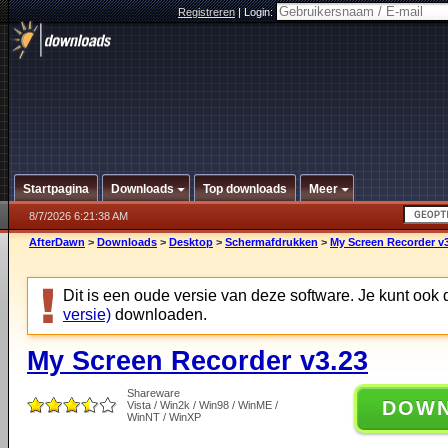
Registreren
|
Login:
Startpagina
Downloads
Top downloads
Meer
8/7/2026 6:21:38 AM
AfterDawn
>
Downloads
>
Desktop
>
Schermafdrukken
>
My Screen Recorder v
Dit is een oude versie van deze software. Je kunt ook
versie)
downloaden.
My Screen Recorder v3.23
Shareware
DOW
Vista / Win2k / Win98 / WinME /
WinNT / WinXP