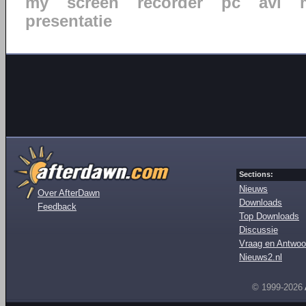
my
screen
recorder
pc
avi
presentatie
Sections:
Nieuws
Over AfterDawn
Downloads
Feedback
Top Downloads
Discussie
Vraag en Antwoo
Nieuws2.nl
© 1999-2026