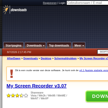
Registreren
|
Login:
Startpagina
Downloads
Top downloads
Meer
8/7/2026 2:17:45 PM
AfterDawn
>
Downloads
>
Desktop
>
Schermafdrukken
>
My Screen Recorder v
Dit is een oude versie van deze software. Je kunt ook de
v4.1 (laatste stabiele vers
My Screen Recorder v3.07
Shareware
DOW
Vista / Win2k / Win98 / WinME /
WinNT / WinXP