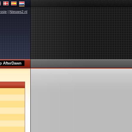
ssie
|
Nieuws2.nl