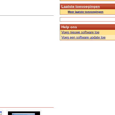
Laatste toevoegingen
Meer laatste toevoegingen
Help ons
Voeg nieuwe software toe
Voeg een software update toe