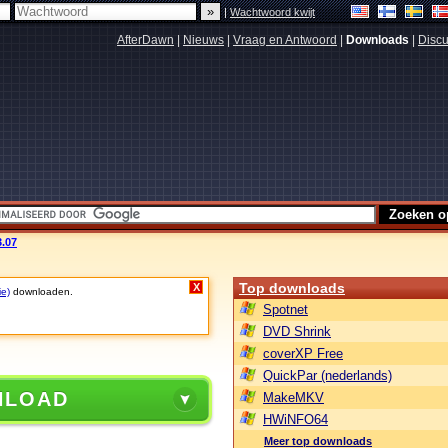
|
Wachtwoord kwijt
AfterDawn
|
Nieuws
|
Vraag en Antwoord
|
Downloads
|
Discu
3.07
Top downloads
X
ie)
downloaden.
Spotnet
DVD Shrink
coverXP Free
QuickPar (nederlands)
NLOAD
MakeMKV
HWiNFO64
Meer top downloads