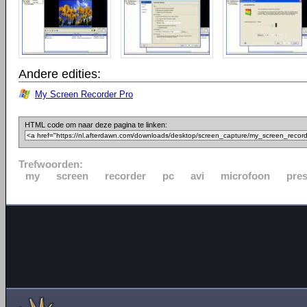
Andere edities:
My Screen Recorder Pro
HTML code om naar deze pagina te linken:
Trefwoorden:
my
screen
recorder
pc
avi
microfoon
pres