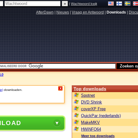
|
Wachtwoord kwijt
AfterDawn
|
Nieuws
|
Vraag en Antwoord
|
Downloads
|
Discu
.0
Top downloads
X
ie)
downloaden.
Spotnet
DVD Shrink
coverXP Free
QuickPar (nederlands)
NLOAD
MakeMKV
HWiNFO64
Meer top downloads