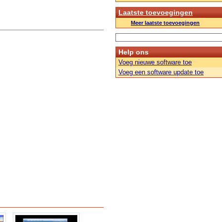
Laatste toevoegingen
Meer laatste toevoegingen
Help ons
Voeg nieuwe software toe
Voeg een software update toe