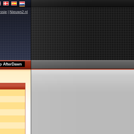
ssie
|
Nieuws2.nl