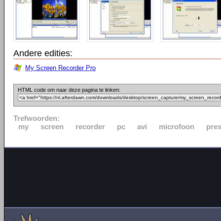
Andere edities:
My Screen Recorder Pro
HTML code om naar deze pagina te linken:
Trefwoorden:
my
screen
recorder
pc
avi
microfoon
pres