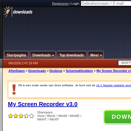
Registreren
|
Login:
Startpagina
Downloads
Top downloads
Meer
8/6/2026 2:47:19 PM
AfterDawn
>
Downloads
>
Desktop
>
Schermafdrukken
>
My Screen Recorder v3
Dit is een oude versie van deze software. Je kunt ook de
v4.1 (laatste stabiele vers
My Screen Recorder v3.0
Shareware
DOW
Vista / Win2k / Win98 / WinME /
WinNT / WinXP