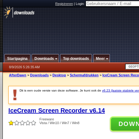
Registreren
|
Login:
Startpagina
Downloads
Top downloads
Meer
8/9/2026 5:26:35 AM
AfterDawn
>
Downloads
>
Desktop
>
Schermafdrukken
>
IceCream Screen Reco
Dit is een oude versie van deze software. Je kunt ook de
v6.23 (laatste stabiele ver
IceCream Screen Recorder v6.14
Freeware
DOW
Vista / Win10 / Win7 / Win8