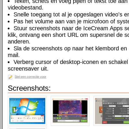
Teken, schets en voeg pijlen of tekst toe aan
videobestand.
Snelle toegang tot al je opgeslagen video's 
Pas het volume aan van je microfoon of sys
Stuur screenshots naar de IceCream Apps s
klik, ontvang een short URL om supersnel de s
anderen.
Sla de screenshots op naar het klembord en 
mail.
Verberg cursor of desktop-iconen en schake
screensaver uit.
Stel een correctie voor
Screenshots: