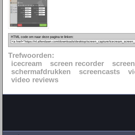
HTML code om naar deze pagina te linken:
Trefwoorden:
icecream
screen recorder
scree
schermafdrukken
screencasts
vi
video reviews