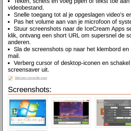
Teken, schets en voeg pijlen of tekst toe aan
videobestand.
Snelle toegang tot al je opgeslagen video's 
Pas het volume aan van je microfoon of sys
Stuur screenshots naar de IceCream Apps s
klik, ontvang een short URL om supersnel de s
anderen.
Sla de screenshots op naar het klembord en 
mail.
Verberg cursor of desktop-iconen en schake
screensaver uit.
Stel een correctie voor
Screenshots: