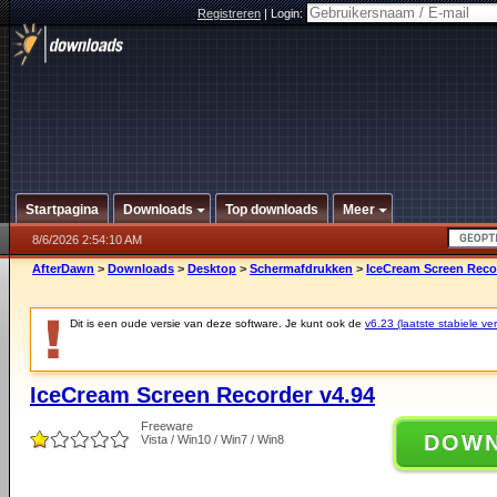
Registreren
|
Login:
Startpagina
Downloads
Top downloads
Meer
8/6/2026 2:54:10 AM
AfterDawn
>
Downloads
>
Desktop
>
Schermafdrukken
>
IceCream Screen Reco
Dit is een oude versie van deze software. Je kunt ook de
v6.23 (laatste stabiele ver
IceCream Screen Recorder v4.94
Freeware
DOW
Vista / Win10 / Win7 / Win8