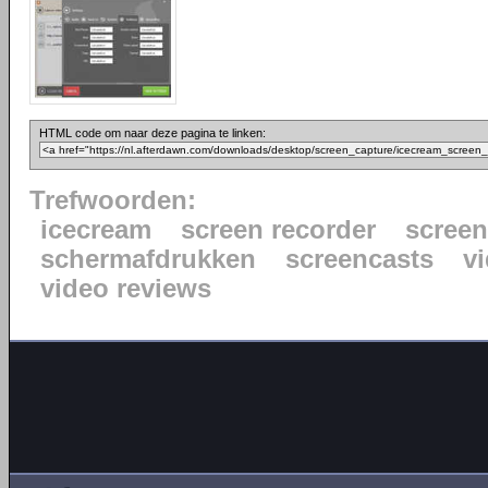
HTML code om naar deze pagina te linken:
Trefwoorden:
icecream
screen recorder
scree
schermafdrukken
screencasts
vi
video reviews