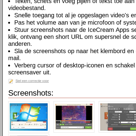
Teken, schets en voeg pijlen of tekst toe aan
videobestand.
Snelle toegang tot al je opgeslagen video's 
Pas het volume aan van je microfoon of sys
Stuur screenshots naar de IceCream Apps s
klik, ontvang een short URL om supersnel de s
anderen.
Sla de screenshots op naar het klembord en 
mail.
Verberg cursor of desktop-iconen en schake
screensaver uit.
Stel een correctie voor
Screenshots: