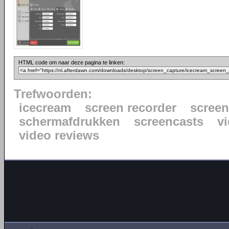
HTML code om naar deze pagina te linken:
Trefwoorden:
icecream
screen recorder
scree
schermafdrukken
screencasts
vi
video reviews