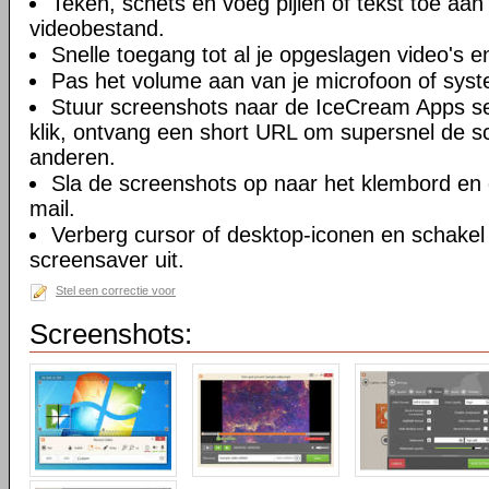
Teken, schets en voeg pijlen of tekst toe aan
videobestand.
Snelle toegang tot al je opgeslagen video's 
Pas het volume aan van je microfoon of sys
Stuur screenshots naar de IceCream Apps s
klik, ontvang een short URL om supersnel de s
anderen.
Sla de screenshots op naar het klembord en 
mail.
Verberg cursor of desktop-iconen en schake
screensaver uit.
Stel een correctie voor
Screenshots: