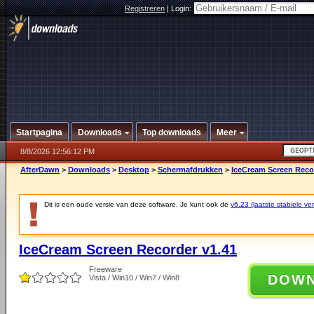
Registreren
|
Login:
Startpagina
Downloads
Top downloads
Meer
8/8/2026 12:56:12 PM
AfterDawn
>
Downloads
>
Desktop
>
Schermafdrukken
>
IceCream Screen Reco
Dit is een oude versie van deze software. Je kunt ook de
v6.23 (laatste stabiele ver
IceCream Screen Recorder v1.41
Freeware
DOW
Vista / Win10 / Win7 / Win8