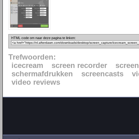
HTML code om naar deze pagina te linken:
Trefwoorden:
icecream
screen recorder
scree
schermafdrukken
screencasts
vi
video reviews