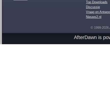
Top Downloads
Discussie
Vraag en Antwoo
Nieuws2.nl
© 1999-2026
AfterDawn is p