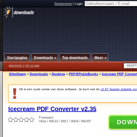
Registreren
|
Login:
Startpagina
Downloads
Top downloads
Meer
8/9/2026 2:25:10 AM
AfterDawn
>
Downloads
>
Desktop
>
PDF/EPub/eBooks
>
Icecream PDF Convert
Dit is een oude versie van deze software. Je kunt ook de
v2.87 (laatste stabiele ver
Icecream PDF Converter v2.35
Freeware
DOW
Vista / Win10 / Win7 / Win8 / WinXP