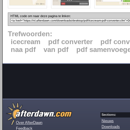
HTML code om naar deze pagina te linken:
Trefwoorden:
icecream
pdf converter
pdf conv
naa pdf
van pdf
pdf samenvoeg
Sections:
Nieuws
Over AfterDawn
Downloads
Feedback