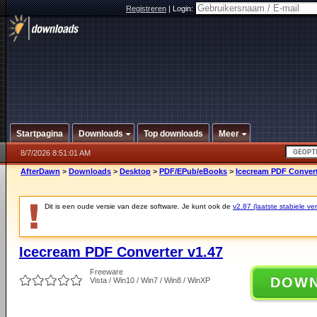
Registreren
|
Login:
Startpagina
Downloads
Top downloads
Meer
8/7/2026 8:51:01 AM
AfterDawn
>
Downloads
>
Desktop
>
PDF/EPub/eBooks
>
Icecream PDF Convert
Dit is een oude versie van deze software. Je kunt ook de
v2.87 (laatste stabiele ver
Icecream PDF Converter v1.47
Freeware
DOW
Vista / Win10 / Win7 / Win8 / WinXP