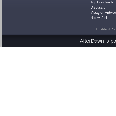
Top Downloads
Discussie
Vraag en Antwoo
Nieuws2.nl
© 1999-2026
AfterDawn is p