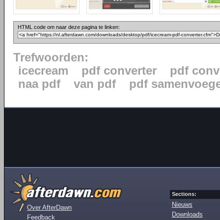
HTML code om naar deze pagina te linken:
Trefwoorden:
icecream
pdf converter
pdf conv
naa pdf
van pdf
pdf samenvoeg
Sections:
Nieuws
Over AfterDawn
Downloads
Feedback