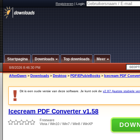
Registreren
|
Login:
Startpagina
Downloads
Top downloads
Meer
8/8/2026 8:46:30 PM
AfterDawn
>
Downloads
>
Desktop
>
PDF/EPub/eBooks
>
Icecream PDF Convert
Dit is een oude versie van deze software. Je kunt ook de
v2.87 (laatste stabiele ver
Icecream PDF Converter v1.58
Freeware
DOW
Vista / Win10 / Win7 / Win8 / WinXP