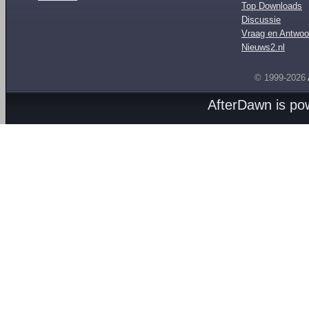
Top Downloads
Discussie
Vraag en Antwoo
Nieuws2.nl
© 1999-2026
AfterDawn is p