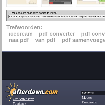
HTML code om naar deze pagina te linken:
Trefwoorden:
icecream
pdf converter
pdf conv
naa pdf
van pdf
pdf samenvoeg
Sections:
Nieuws
Over AfterDawn
Downloads
Feedback