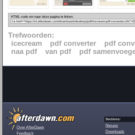
HTML code om naar deze pagina te linken:
Trefwoorden:
icecream
pdf converter
pdf conv
naa pdf
van pdf
pdf samenvoeg
Sections:
Nieuws
Over AfterDawn
Downloads
Feedback