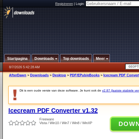
Registreren
|
Login:
Startpagina
Downloads
Top downloads
Meer
8/7/2026 5:42:28 AM
AfterDawn
>
Downloads
>
Desktop
>
PDF/EPub/eBooks
>
Icecream PDF Convert
Dit is een oude versie van deze software. Je kunt ook de
v2.87 (laatste stabiele ver
Icecream PDF Converter v1.32
Freeware
DOW
Vista / Win10 / Win7 / Win8 / WinXP