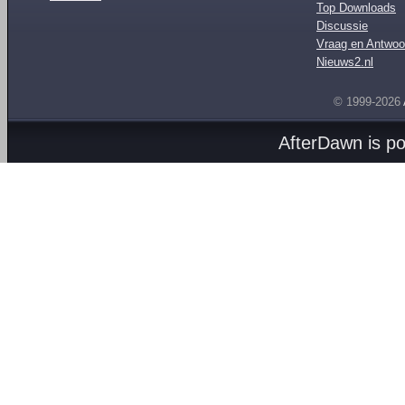
Top Downloads
Discussie
Vraag en Antwoo
Nieuws2.nl
© 1999-2026
AfterDawn is p