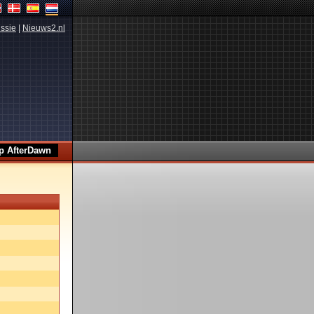
ssie
|
Nieuws2.nl