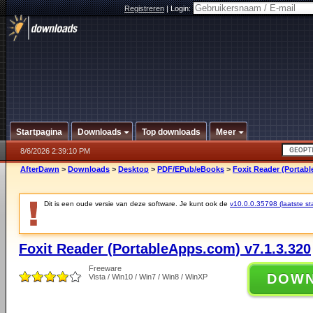
Registreren
|
Login:
Startpagina
Downloads
Top downloads
Meer
8/6/2026 2:39:10 PM
AfterDawn
>
Downloads
>
Desktop
>
PDF/EPub/eBooks
>
Foxit Reader (Portabl
Dit is een oude versie van deze software. Je kunt ook de
v10.0.0.35798 (laatste sta
Foxit Reader (PortableApps.com) v7.1.3.320
Freeware
DOW
Vista / Win10 / Win7 / Win8 / WinXP