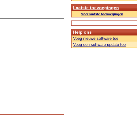
Laatste toevoegingen
Meer laatste toevoegingen
Help ons
Voeg nieuwe software toe
Voeg een software update toe