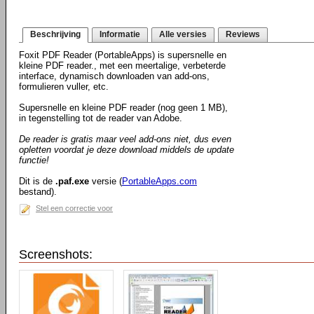
Beschrijving
Informatie
Alle versies
Reviews
Foxit PDF Reader (PortableApps) is supersnelle en
kleine PDF reader., met een meertalige, verbeterde
interface, dynamisch downloaden van add-ons,
formulieren vuller, etc.
Supersnelle en kleine PDF reader (nog geen 1 MB),
in tegenstelling tot de reader van Adobe.
De reader is gratis maar veel add-ons niet, dus even
opletten voordat je deze download middels de update
functie!
Dit is de
.paf.exe
versie (
PortableApps.com
bestand).
Stel een correctie voor
Screenshots: