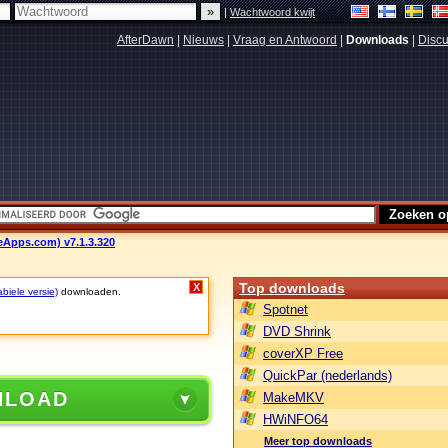
|
Wachtwoord kwijt
AfterDawn
|
Nieuws
|
Vraag en Antwoord
|
Downloads
|
Discu
eApps.com) v7.1.3.320
Top downloads
X
biele versie)
downloaden.
Spotnet
DVD Shrink
coverXP Free
QuickPar (nederlands)
NLOAD
MakeMKV
HWiNFO64
Meer top downloads