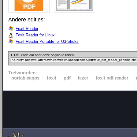
Andere edities:
Foxit Reader
Foxit Reader for Linux
Foxit Reader Portable for U3-Sticks
HTML code om naar deze pagina te linken:
Trefwoorden:
portableapps
foxit
pdf
lezer
foxit pdf reader