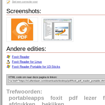
Stel een correctie voor
Screenshots:
Andere edities:
Foxit Reader
Foxit Reader for Linux
Foxit Reader Portable for U3-Sticks
HTML code om naar deze pagina te linken:
Trefwoorden:
portableapps
foxit
pdf
lezer
afdrukken
bekijken