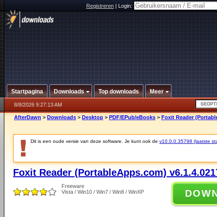
Registreren
|
Login:
Startpagina
Downloads
Top downloads
Meer
8/8/2026 9:27:13 AM
AfterDawn
>
Downloads
>
Desktop
>
PDF/EPub/eBooks
>
Foxit Reader (Portab
Dit is een oude versie van deze software. Je kunt ook de
v10.0.0.35798 (laatste sta
Foxit Reader (PortableApps.com) v6.1.4.021
Freeware
DOW
Vista / Win10 / Win7 / Win8 / WinXP