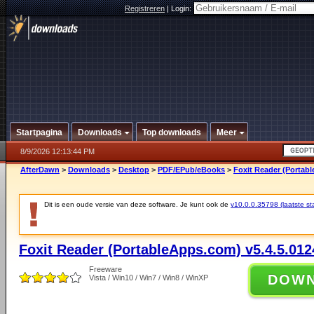
Registreren
|
Login:
Startpagina
Downloads
Top downloads
Meer
8/9/2026 12:13:44 PM
AfterDawn
>
Downloads
>
Desktop
>
PDF/EPub/eBooks
>
Foxit Reader (Portab
Dit is een oude versie van deze software. Je kunt ook de
v10.0.0.35798 (laatste sta
Foxit Reader (PortableApps.com) v5.4.5.012
Freeware
DOW
Vista / Win10 / Win7 / Win8 / WinXP