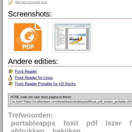
Stel een correctie voor
Screenshots:
Andere edities:
Foxit Reader
Foxit Reader for Linux
Foxit Reader Portable for U3-Sticks
HTML code om naar deze pagina te linken:
Trefwoorden:
portableapps
foxit
pdf
lezer
afdrukken
bekijken