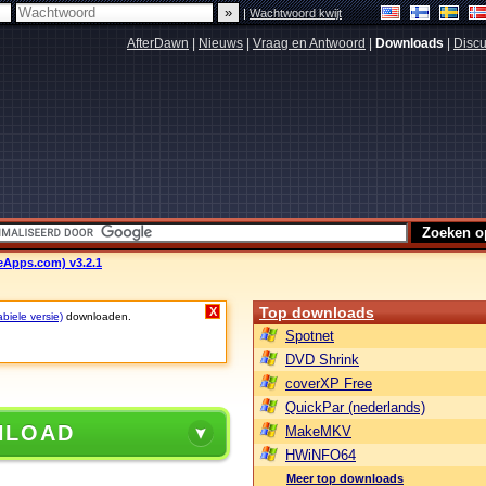
|
Wachtwoord kwijt
AfterDawn
|
Nieuws
|
Vraag en Antwoord
|
Downloads
|
Discu
leApps.com) v3.2.1
Top downloads
X
biele versie)
downloaden.
Spotnet
DVD Shrink
coverXP Free
QuickPar (nederlands)
NLOAD
MakeMKV
HWiNFO64
Meer top downloads