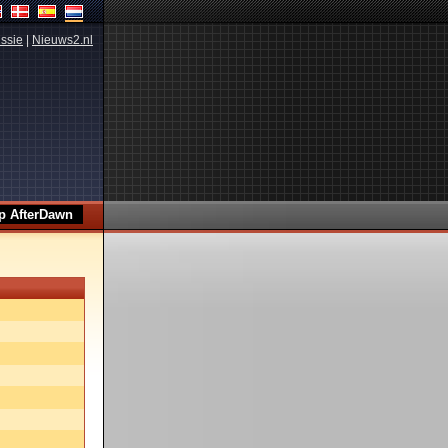
ssie
|
Nieuws2.nl