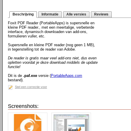
Beschrijving
Informatie
Alle versies
Reviews
Foxit PDF Reader (PortableApps) is supersnelle en
kleine PDF reader., met een meertalige, verbeterde
interface, dynamisch downloaden van add-ons,
formulieren vuller, etc.
Supersnelle en kleine PDF reader (nog geen 1 MB),
in tegenstelling tot de reader van Adobe.
De reader is gratis maar veel add-ons niet, dus even
opletten voordat je deze download middels de update
functie!
Dit is de
.paf.exe
versie (
PortableApps.com
bestand).
Stel een correctie voor
Screenshots: