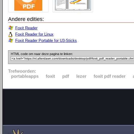
Andere edities:
Foxit Reader
Foxit Reader for Linux
Foxit Reader Portable for U3-Sticks
HTML code om naar deze pagina te linken:
Trefwoorden:
portableapps
foxit
pdf
lezer
foxit pdf reader