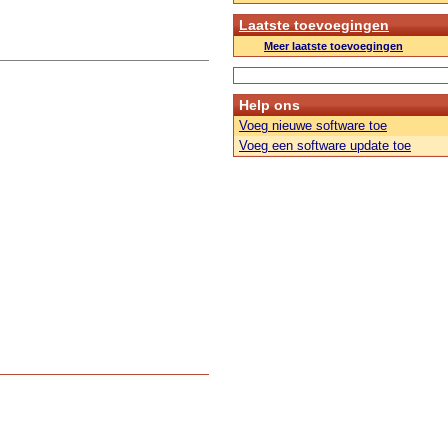
Laatste toevoegingen
Meer laatste toevoegingen
Help ons
Voeg nieuwe software toe
Voeg een software update toe