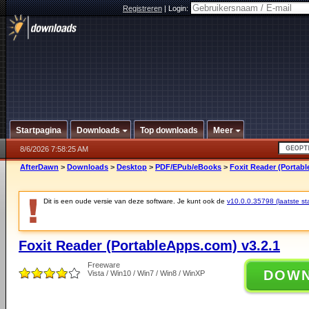
Registreren
|
Login:
Startpagina
Downloads
Top downloads
Meer
8/6/2026 7:58:25 AM
AfterDawn
>
Downloads
>
Desktop
>
PDF/EPub/eBooks
>
Foxit Reader (Portab
Dit is een oude versie van deze software. Je kunt ook de
v10.0.0.35798 (laatste sta
Foxit Reader (PortableApps.com) v3.2.1
Freeware
DOW
Vista / Win10 / Win7 / Win8 / WinXP