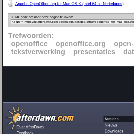
Apache OpenOffice.org for Mac OS X (Intel 64-bit Nederlands)
HTML code om naar deze pagina te linken:
Trefwoorden:
openoffice
openoffice.org
open-
tekstverwerking
presentaties
da
Sections:
Nieuws
Over AfterDawn
Downloads
Feedback