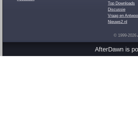
Top Downloads
Discussie
Vraag en Antwoo
Nieuws2.nl
© 1999-2026
AfterDawn is p