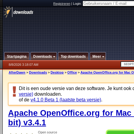
Registreren
|
Login:
Startpagina
Downloads
Top downloads
Meer
8/8/2026 3:18:07 AM
AfterDawn
>
Downloads
>
Desktop
>
Office
>
Apache OpenOffice.org for Mac OS 
Dit is een oude versie van deze software. Je kunt ook
versie)
downloaden.
of de
v4.1.0 Beta 1 (laatste beta versie)
.
Apache OpenOffice.org for Mac O
bit) v3.4.1
Open source