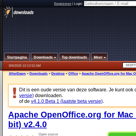
Registreren
|
Login:
Startpagina
Downloads
Top downloads
Meer
8/9/2026 10:13:52 AM
AfterDawn
>
Downloads
>
Desktop
>
Office
>
Apache OpenOffice.org for Mac OS 
Dit is een oude versie van deze software. Je kunt ook
versie)
downloaden.
of de
v4.1.0 Beta 1 (laatste beta versie)
.
Apache OpenOffice.org for Mac O
bit) v2.4.0
Open source