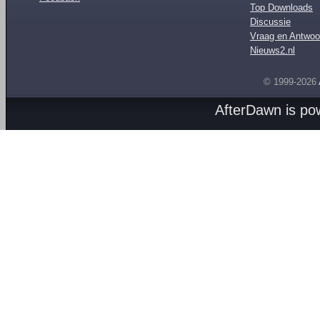
Top Downloads
Discussie
Vraag en Antwoo
Nieuws2.nl
© 1999-2026
AfterDawn is p