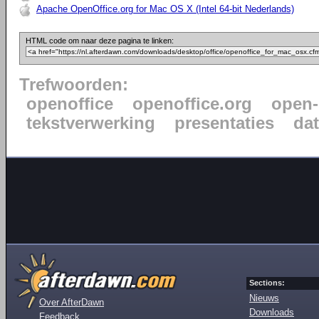
Apache OpenOffice.org for Mac OS X (Intel 64-bit Nederlands)
HTML code om naar deze pagina te linken:
Trefwoorden:
openoffice
openoffice.org
open-
tekstverwerking
presentaties
da
Sections:
Nieuws
Over AfterDawn
Downloads
Feedback